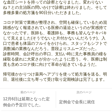
な血圧シートを持っての診察となりました。変わりない
ね？との主治医の問いかけで診察は終わりました。そして
多種多量の処方箋を90日分いただきました。
コロナ対策で業務が整理され、空間も確保しているため混
雑感がなく報道されている医療の逼迫というのが実感持て
なかったです。医師も、看護師も、事務も皆んなテキパキ
して見えました(そうでないと片付かないんだろうナ)。入
口で患者も体温のフルイをかけられ、スタッフもシフトで
員数減の業務なんだろう。普段よりスムーズだった。
診察時間、会計呼出の早口、支払い時に見た事務員の瞳を
縁取る疲れに大変さが分かったように思う。今、医療は制
度も含めコロナ後に向けて革命が起きているようだ。
帰宅後かかりつけ薬局へアプリを使って処方箋を送る。明
日、退社後に立ち寄って受け取り定期検診は完了します。
前のページ
次のページ
12月6日は延期となった定
定例会で会長に就任
例会の予定日でした。