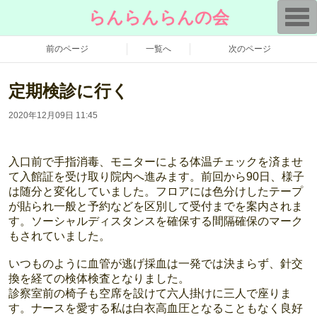
T
らんらんらんの会
o
g
g
前のページ
一覧へ
次のページ
l
e
n
定期検診に行く
a
v
i
2020年12月09日 11:45
g
a
t
i
入口前で手指消毒、モニターによる体温チェックを済ませ
o
n
て入館証を受け取り院内へ進みます。前回から90日、様子
は随分と変化していました。フロアには色分けしたテープ
が貼られ一般と予約などを区別して受付までを案内されま
す。ソーシャルディスタンスを確保する間隔確保のマーク
もされていました。
いつものように血管が逃げ採血は一発では決まらず、針交
換を経ての検体検査となりました。
診察室前の椅子も空席を設けて六人掛けに三人で座りま
す。ナースを愛する私は白衣高血圧となることもなく良好